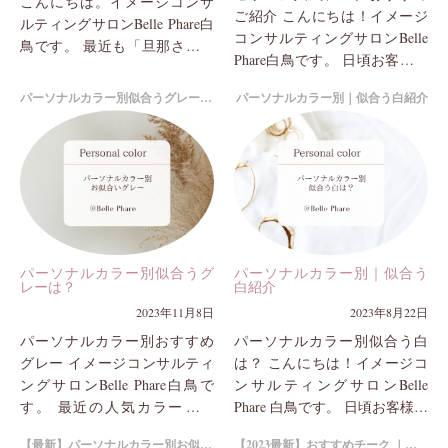
こんにちは。イメージコンサ
ご紹介 こんにちは！イメージ
ルティングサロンBelle Phare白
コンサルティングサロンBelle
鳥です。 最近も「旦那さんに
Phare白鳥です。 日頃お客様に
キレイになったと褒められま
コスメをご紹介しており、毎
した」「おすすめの化粧品も
パーソナルカラー別似合うグレーは？
パーソナルカラー別｜似合う白紹介
シーズンコスメをチェックし
少しずつ足して...
ております。 ...
パーソナルカラー別似合うグ
パーソナルカラー別｜似合う
レーは？
白紹介
2023年11月8日
2023年8月22日
パーソナルカラー別おすすめ
パーソナルカラー別似合う白
グレー イメージコンサルティ
は？ こんにちは！イメージコ
ングサロンBelle Phare白鳥で
ンサルティングサロンBelle
す。 最近の人気カラーの一
Phare 白鳥です。 日頃お客様の
つ、「グレー」 例年の定番
診断中、よくお話にあがるの
【最新】パーソナルカラー別お似合いネイルカラー
【2023最新】おすすめチーク ｜イエベ・ブルベ別