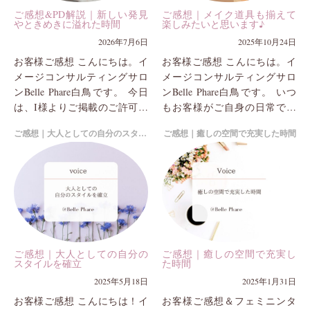
ご感想&PD解説｜新しい発見
ご感想｜メイク道具も揃えて
やときめきに溢れた時間
楽しみたいと思います♪
2026年7月6日
2025年10月24日
お客様ご感想 こんにちは。イ
お客様ご感想 こんにちは。イ
メージコンサルティングサロ
メージコンサルティングサロ
ンBelle Phare白鳥です。 今日
ンBelle Phare白鳥です。 いつ
は、I様よりご掲載のご許可を
もお客様がご自身の日常で輝
いただいたご感想を紹介させ
くイメージを大事にしている
ご感想｜大人としての自分のスタイルを確立
ご感想｜癒しの空間で充実した時間
ていただきます。 Bell...
のですが、 そのために欠かせ
ないのはファッ...
ご感想｜大人としての自分の
ご感想｜癒しの空間で充実し
スタイルを確立
た時間
2025年5月18日
2025年1月31日
お客様ご感想 こんにちは！イ
お客様ご感想＆フェミニンタ