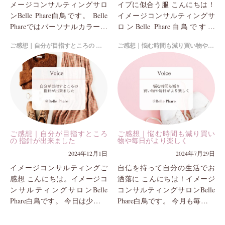
メージコンサルティングサロ
イプに似合う服 こんにちは！
ンBelle Phare白鳥です。 Belle
イメージコンサルティングサ
Phareではパーソナルカラー診
ロンBelle Phare白鳥です。
断と合わせて、パーソナルデ
Belle Phareではパーソナルカラ
ご感想｜自分が目指すところの 指針が出来ました
ご感想｜悩む時間も減り買い物や毎日がより楽しく
ザイン診断でお似合いのファ
ー診断の他、パーソナルデザ
ッ...
イン...
ご感想｜自分が目指すところ
ご感想｜悩む時間も減り買い
の 指針が出来ました
物や毎日がより楽しく
2024年12月1日
2024年7月29日
イメージコンサルティングご
自信を持って自分の生活でお
感想 こんにちは。イメージコ
洒落に こんにちは！イメージ
ンサルティングサロンBelle
コンサルティングサロンBelle
Phare白鳥です。 今日は少し前
Phare白鳥です。 今月も毎回の
にお越しいただいたY様より頂
イメージコンサルティングが
戴いたしましたメッセージ
私自身も楽しく、お客様にと