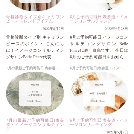
骨格診断タイプ別キャミワン
8月ご予約可能日|表参道・イメ
ピース|トレンドアイテム
ージコンサルティング
2022年8月2日
2022年6月28日
骨格診断タイプ別 キャミワン
8月ご予約可能日 イメージコン
ピースのポイント こんにち
サルティングサロン Belle
は！イメージコンサルティン
Phare代表 白鳥です。 今日は
グサロンBelle Phare代表 白鳥
8月のご予約可能日をお知らせ
です。 蒸し暑い日が続いてお
いたします! □8月ご予約可
7月の最新ご予約可能日|表参道・イメージコンサルティング
6月ご予約可能日|表参道・イメージコンサルティング
りますね、皆様どんな夏服を
能日 月...
着ていらっしゃ...
7月の最新ご予約可能日|表参
6月ご予約可能日|表参道・イメ
道・イメージコンサルティン
ージコンサルティング
グ
2022年5月9日