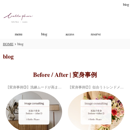
blog
menu
blog
access
reserve
HOME
blog
blog
Before / After | 変身事例
【変身事例③】洗練ムードが高まるBefore / After
【変身事例②】似合うトレンドメイク＆コーデで大変身