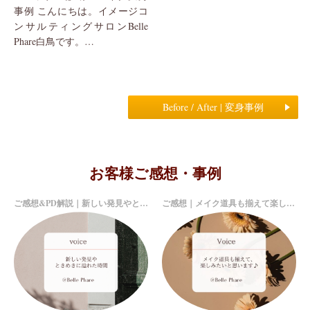
事例 こんにちは。イメージコ
ンサルティングサロンBelle
Phare白鳥です。
いつかスタイリングも含めた
BeforeAfterを撮りたい・・と思
っており、先日...
Before / After | 変身事例
お客様ご感想・事例
ご感想&PD解説｜新しい発見やときめきに溢れた時間
ご感想｜メイク道具も揃えて楽しみたいと思います♪