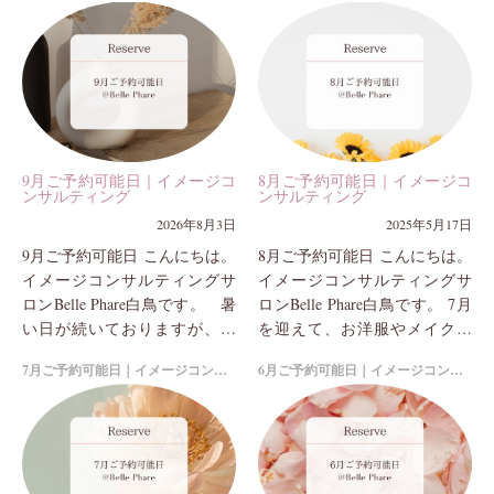
9月ご予約可能日｜イメージコ
8月ご予約可能日｜イメージコ
ンサルティング
ンサルティング
2026年8月3日
2025年5月17日
9月ご予約可能日 こんにちは。
8月ご予約可能日 こんにちは。
イメージコンサルティングサ
イメージコンサルティングサ
ロンBelle Phare白鳥です。 暑
ロンBelle Phare白鳥です。 7月
い日が続いておりますが、い
を迎えて、お洋服やメイクも
かがお過ごしでしょうか？ 最
季節の変化を楽しめる時期に
7月ご予約可能日｜イメージコンサルティング
6月ご予約可能日｜イメージコンサルティング
近は、 「資料を見て、服...
なってきましたね。 夏ならで
はのお洒落...