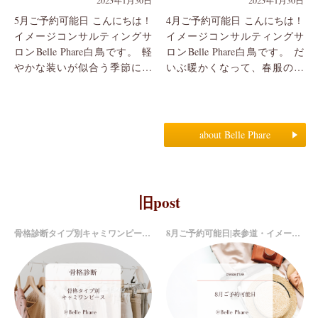
2025年1月30日
2025年1月30日
5月ご予約可能日 こんにちは！
4月ご予約可能日 こんにちは！
イメージコンサルティングサ
イメージコンサルティングサ
ロンBelle Phare白鳥です。 軽
ロンBelle Phare白鳥です。 だ
やかな装いが似合う季節にな
いぶ暖かくなって、春服の季
りました。 関西・東北など遠
節になりましたね♪ 私自身も春
方からお越しいただくことも
のお出かけ服を考えたり、お
あり、日々の...
客様から春...
about Belle Phare
旧post
骨格診断タイプ別キャミワンピース|トレンドアイテム
8月ご予約可能日|表参道・イメージコンサルティング