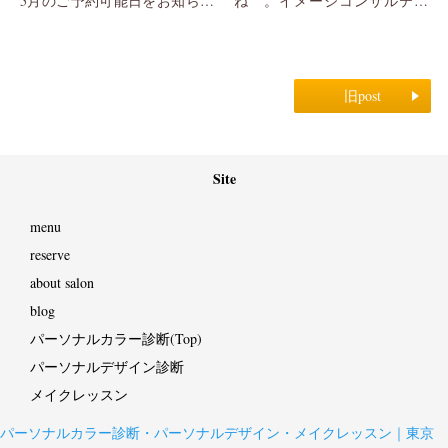
5月のご予約可能日をお知らせ
ね 。イメージコンサルティ
いたします*❀ □5月ご予約可
ングサロンBelle Phare代表白鳥
能日 月曜日・...
です。 今回は山田がフェミニ
ン派シンプル...
旧post
Site
menu
reserve
about salon
blog
パーソナルカラー診断(Top)
パーソナルデザイン診断
メイクレッスン
パーソナルカラー診断・パーソナルデザイン・メイクレッスン｜東京