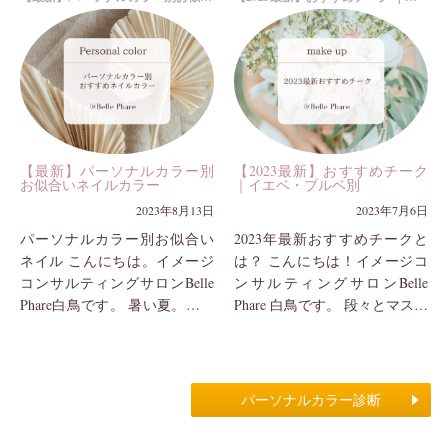
色ですが、今季は各ブランド
が「白」について。 「白にも
から...
種類があるの...
【最新】パーソナルカラー別
【2023最新】おすすめチーク
お似合いネイルカラー
｜イエベ・ブルベ別
2023年8月13日
2023年7月6日
パーソナルカラー別お似合い
2023年最新おすすめチークと
ネイル こんにちは。イメージ
は？ こんにちは！イメージコ
コンサルティングサロンBelle
ンサルティングサロンBelle
Phare白鳥です。 暑い夏。お洋
Phare 白鳥です。 段々とマスク
服で少し肌感が多い今、手元
を外して生活する方も多くな
に色を取り入れるのも素敵で
り、お出かけ時のメイクを再
すよね＾＾ お...
考している...
パーソナルカラー診断