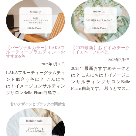
【パーソナルカラー】LAKAフ
【2023最新】おすすめチーク
ルーティーグラムティントお
｜イエベ・ブルベ別
すすめ6色
2023年7月6日
2025年1月30日
2023年最新おすすめチークと
LAKAフルーティーグラムティ
は？ こんにちは！イメージコ
ント似合う色は？ こんにち
ンサルティングサロンBelle
は！イメージコンサルティン
Phare 白鳥です。 段々とマスク
グサロンBelle Phare白鳥です。
を外して生活する方も多くな
日頃メイクのご相談も非常に
り、お出かけ時のメイクを再
甘いデザインとブラックの関係性
多く、サロンではアイテム選
考している...
びも拘ってご...