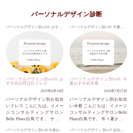
パーソナルデザイン診断
パーソナルデザイン別vol10. おすすめお呼ばれドレス
パーソナルデザイン別vol9. 今夏おすすめ水着
パーソナルデザイン別vol10. お
パーソナルデザイン別vol9. 今
すすめお呼ばれドレス
夏おすすめ水着
2025年8月18日
2024年7月27日
パーソナルデザイン別お似合
パーソナルデザイン別お似合
いドレス こんにちは。イメー
い水着 こんにちは。イメージ
ジコンサルティングサロン
コンサルティングサロンBelle
Belle Phare白鳥です。 サロン
Phare白鳥です。 年々暑さを更
のイメージコンサルティング
新しているような感覚の今日
パーソナルデザイン別vol8.今春おすすめコート
パーソナルデザイン 別vol7.似合うアクセサリー
には、ファッションのお似合
この頃。サロンでは、パーソ