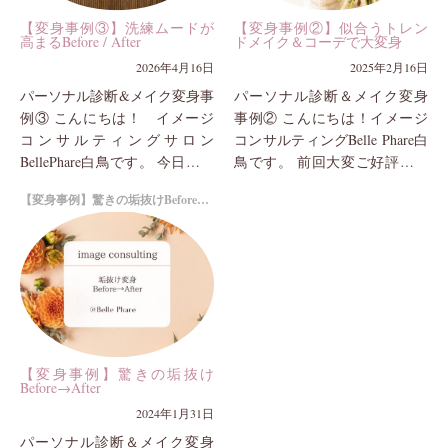
【変身事例③】洗練ムードが
【変身事例②】似合うトレン
高まるBefore / After
ドメイク＆コーデで大変身
2026年4月16日
2025年2月16日
パーソナル診断&メイク変身事
パーソナル診断＆メイク変身
例③ こんにちは！ イメージ
事例② こんにちは！イメージ
コンサルティングサロン
コンサルティングBelle Phare白
BellePhare白鳥です。 今日は最
鳥です。 前回大変ご好評いた
近撮影しましたbefore / afterの
だいておりました変身事例パ
【変身事例】驚きの垢抜けBefore→After
第3段をご紹介いたします。...
ート１。 今回「30代に入...
【変身事例】驚きの垢抜け
Before→After
2024年1月31日
パーソナル診断＆メイク変身