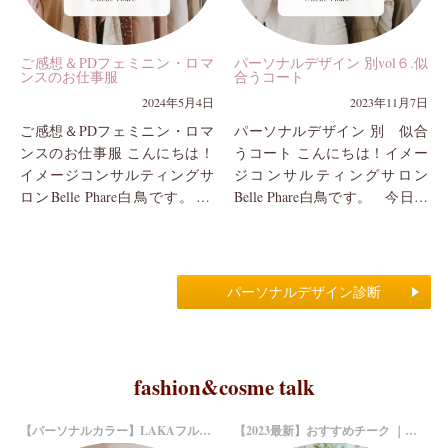
ご感想＆PDフェミニン・ロマ
パーソナルデザイン 別vol６.似
ンスのお仕事服
合うコート
2024年5月4日
2023年11月7日
ご感想＆PDフェミニン・ロマ
パーソナルデザイン 別 似合
ンスのお仕事服 こんにちは！
うコート こんにちは！イメー
イメージコンサルティングサ
ジコンサルティングサロン
ロンBelle Phare白鳥です。 今
Belle Phare白鳥です。 今日は
日は先日ご受講いただきまし
パーソナルデザインシリーズ
たN様のご感想＆ご質問につき
第6回。パーソナルデザイン
まして、掲載...
は...
パーソナルデザイン診断
fashion&cosme talk
【パーソナルカラー】LAKAフルーティーグラムティントおすすめ6色
【2023最新】おすすめチーク ｜イエベ・ブルベ別