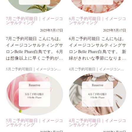
7月ご予約可能日｜イメージコ
6月ご予約可能日｜イメージコ
ンサルティング
ンサルティング
2025年5月17日
2025年5月17日
7月ご予約可能日 こんにちは。
6月ご予約可能日 こんにちは。
イメージコンサルティングサ
イメージコンサルティングサ
ロンBelle Phare白鳥です。 6月
ロンBelle Phare白鳥です。 新
は想像以上に早くご予約が埋
緑がきれいな季節になりまし
まり、沢山のお申し込み・お
たね♪サロンからの見える景色
5月ご予約可能日｜イメージコンサルティング
4月ご予約可能日｜イメージコンサルティング
問い合わせをありがとうござ
も、どこか軽やかで心地よく
いました。 ...
感じています...
5月ご予約可能日｜イメージコ
4月ご予約可能日｜イメージコ
ンサルティング
ンサルティング