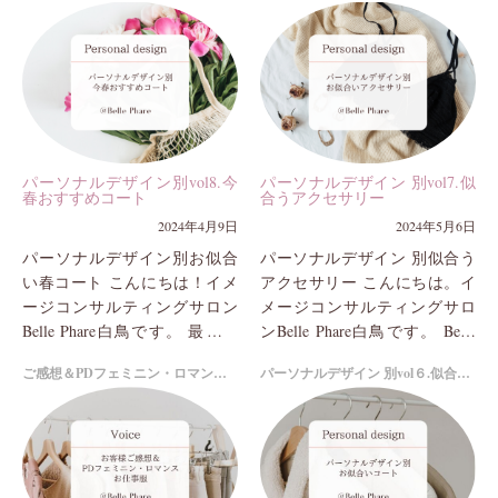
いポイントが分かる...
ナルカラー診断...
パーソナルデザイン別vol8.今
パーソナルデザイン 別vol7.似
春おすすめコート
合うアクセサリー
2024年4月9日
2024年5月6日
パーソナルデザイン別お似合
パーソナルデザイン 別似合う
い春コート こんにちは！イメ
アクセサリー こんにちは。イ
ージコンサルティングサロン
メージコンサルティングサロ
Belle Phare白鳥です。 最近よ
ンBelle Phare白鳥です。 Belle
くお話やご質問で頂く春のコ
Phareでは、パーソナルカラー
ご感想＆PDフェミニン・ロマンスのお仕事服
パーソナルデザイン 別vol６.似合うコート
ート。 年々コートを含めてお
診断と合わせて、お似合いの...
洋服はトレンド...