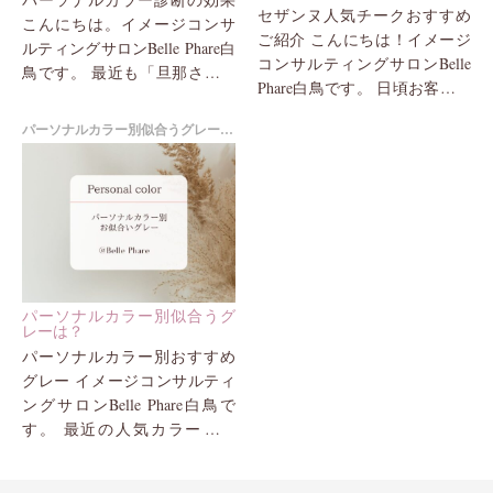
セザンヌ人気チークおすすめ
こんにちは。イメージコンサ
ご紹介 こんにちは！イメージ
ルティングサロンBelle Phare白
コンサルティングサロンBelle
鳥です。 最近も「旦那さんに
Phare白鳥です。 日頃お客様に
キレイになったと褒められま
コスメをご紹介しており、毎
した」「おすすめの化粧品も
パーソナルカラー別似合うグレーは？
シーズンコスメをチェックし
少しずつ足して...
ております。 ...
パーソナルカラー別似合うグ
レーは？
パーソナルカラー別おすすめ
グレー イメージコンサルティ
ングサロンBelle Phare白鳥で
す。 最近の人気カラーの一
つ、「グレー」 例年の定番
色ですが、今季は各ブランド