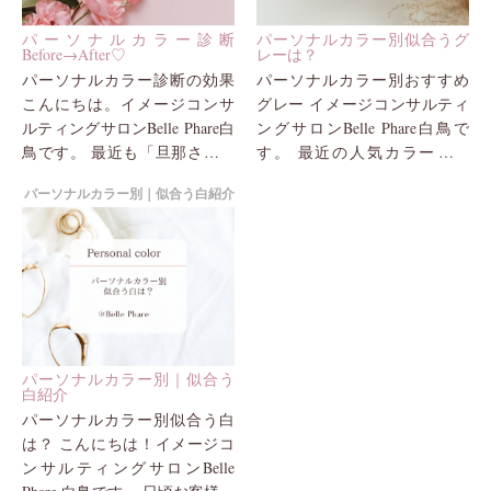
パーソナルカラー診断
パーソナルカラー別似合うグ
Before→After♡
レーは？
パーソナルカラー診断の効果
パーソナルカラー別おすすめ
こんにちは。イメージコンサ
グレー イメージコンサルティ
ルティングサロンBelle Phare白
ングサロンBelle Phare白鳥で
鳥です。 最近も「旦那さんに
す。 最近の人気カラーの一
キレイになったと褒められま
つ、「グレー」 例年の定番
パーソナルカラー別｜似合う白紹介
した」「おすすめの化粧品も
色ですが、今季は各ブランド
少しずつ足して...
から...
パーソナルカラー別｜似合う
白紹介
パーソナルカラー別似合う白
は？ こんにちは！イメージコ
ンサルティングサロンBelle