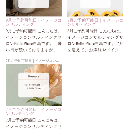
9月ご予約可能日｜イメージコ
8月ご予約可能日｜イメージコ
ンサルティング
ンサルティング
9月ご予約可能日 こんにちは。
8月ご予約可能日 こんにちは。
イメージコンサルティングサ
イメージコンサルティングサ
ロンBelle Phare白鳥です。 暑
ロンBelle Phare白鳥です。 7月
い日が続いておりますが、い
を迎えて、お洋服やメイクも
かがお過ごしでしょうか？ 最
季節の変化を楽しめる時期に
7月ご予約可能日｜イメージコンサルティング
近は、 「資料を見て、服...
なってきましたね。 夏ならで
はのお洒落...
7月ご予約可能日｜イメージコ
ンサルティング
7月ご予約可能日 こんにちは。
イメージコンサルティングサ